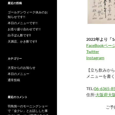
最近の投稿
ゴールデンウィーク休みのお
知らせです!!
本日のメニューです!!
お造り盛り合わせです!!
白子ぽん酢です‼︎
2022年より「1
天満店、かき酢です‼︎
FaceBookペー
Twitter
Instagram
カテゴリー
大安からのお知らせ
【立ち飲みから
本日のメニュー
メニューを書く
通常投稿
TEL:
06-6365-8
住所:
大阪府大阪
最近のコメント
羽鳥慎一のモーニングショー
ご予
で「金クレ」とお話しした事