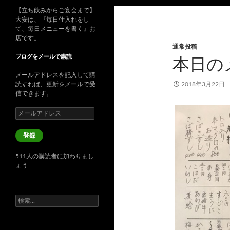
【立ち飲みからご宴会まで】
大安は、『毎日仕入れをし
て、毎日メニューを書く』お
店です。
通常投稿
ブログをメールで購読
本日の
メールアドレスを記入して購
読すれば、更新をメールで受
2018年3月22日
信できます。
メ
ー
ル
登録
ア
ド
511人の購読者に加わりまし
レ
ょう
ス
検
索: