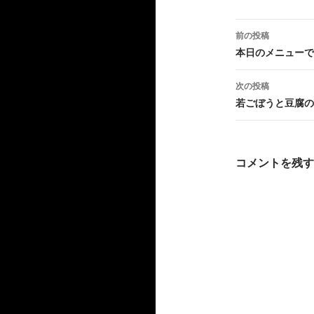
カ
イ
投
ブ
前の投稿
稿
本日のメニューで
ナ
次の投稿
ビ
若ごぼうと豆腐の
ゲ
ー
コメントを残す
シ
ョ
ン