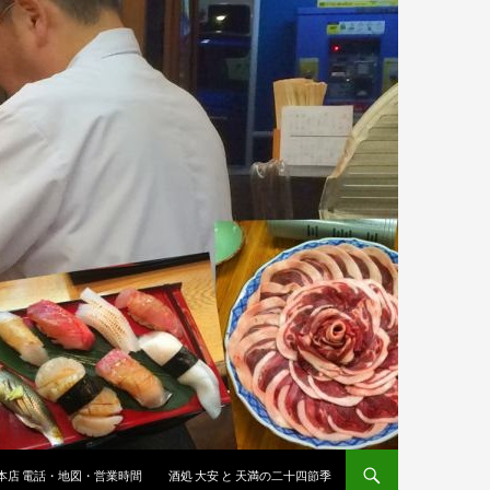
 本店 電話・地図・営業時間
酒処 大安 と 天満の二十四節季