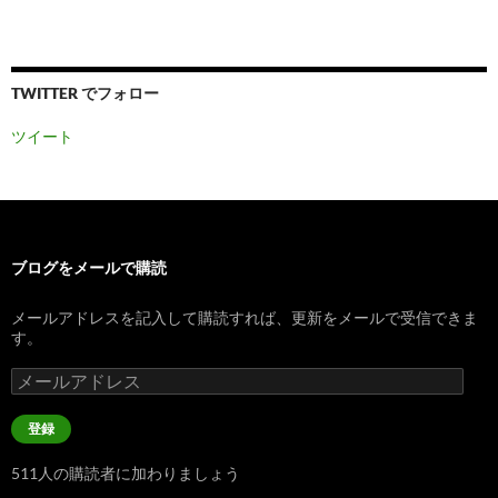
TWITTER でフォロー
ツイート
ブログをメールで購読
メールアドレスを記入して購読すれば、更新をメールで受信できま
す。
メ
ー
ル
登録
ア
ド
511人の購読者に加わりましょう
レ
ス