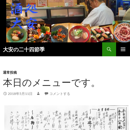
検
大安の二十四節季
索
コ
メインメ
ン
ニュー
テ
ン
通常投稿
ツ
本日のメニューです。
へ
ス
2018年5月11日
コメントする
キ
ッ
プ