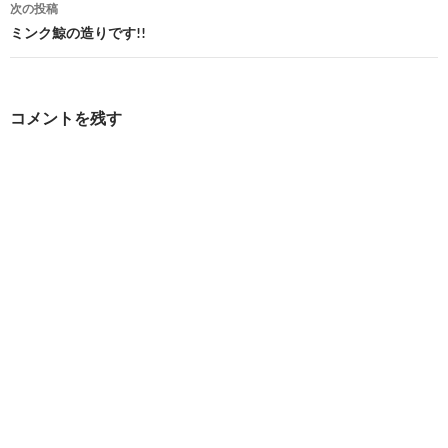
次の投稿
ビ
ミンク鯨の造りです!!
ゲ
ー
コメントを残す
シ
ョ
ン