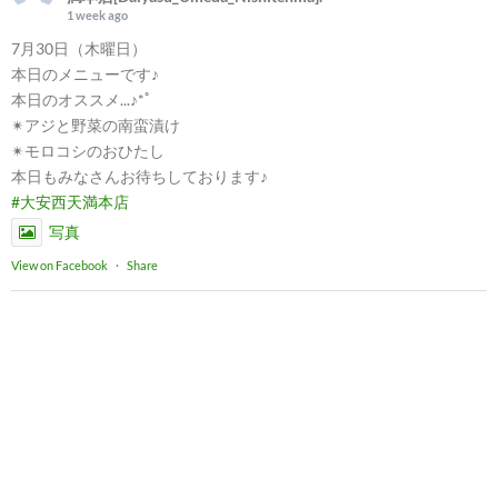
1 week ago
7月30日（木曜日）
本日のメニューです♪
本日のオススメ...♪*ﾟ
✴︎アジと野菜の南蛮漬け
✴︎モロコシのおひたし
本日もみなさんお待ちしております♪
#大安西天満本店
写真
View on Facebook
·
Share