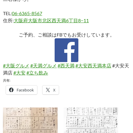
TEL:
06-6365-8567
住所:
大阪府大阪市北区西天満6丁目8−11
ご予約、ご相談はFBでもお受けしています。
#大阪グルメ
#天満グルメ
#西天満
#大安西天満本店
#大安天
満店
#大安
#立ち飲み
共有:
Facebook
X