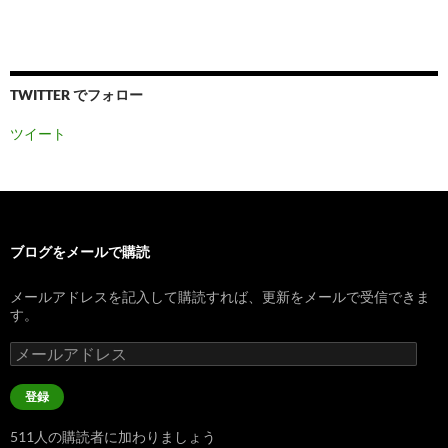
TWITTER でフォロー
ツイート
ブログをメールで購読
メールアドレスを記入して購読すれば、更新をメールで受信できま
す。
メ
ー
ル
登録
ア
ド
511人の購読者に加わりましょう
レ