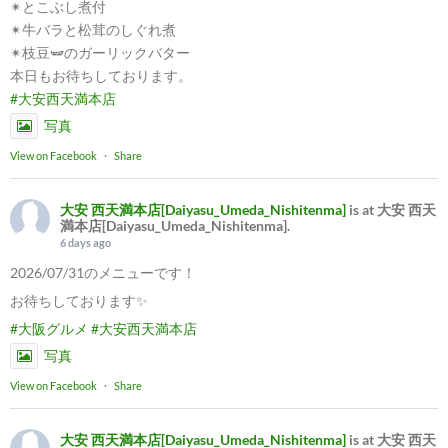
✴︎とこぶし煮付
✴︎牛バラと松茸のしぐれ煮
✴︎枝豆🫛のガーリックバター
本日もお待ちしております。
#大安西天満本店
写真
View on Facebook
·
Share
大安 西天満本店[Daiyasu_Umeda_Nishitenma]
is at 大安 西天
満本店[Daiyasu_Umeda_Nishitenma].
6 days ago
2026/07/31のメニューです！
お待ちしております✨
#大阪グルメ
#大安西天満本店
写真
View on Facebook
·
Share
大安 西天満本店[Daiyasu_Umeda_Nishitenma]
is at 大安 西天