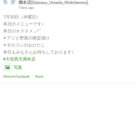
満本店[Daiyasu_Umeda_Nishitenma].
7 days ago
7月30日（木曜日）
本日のメニューです♪
本日のオススメ...♪*ﾟ
✴︎アジと野菜の南蛮漬け
✴︎モロコシのおひたし
本日もみなさんお待ちしております♪
#大安西天満本店
写真
View on Facebook
·
Share