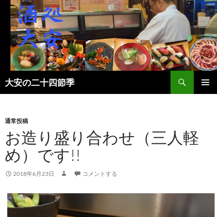
検
大安の二十四節季
索
コ
メインメ
ン
ニュー
テ
ン
通常投稿
ツ
お造り盛り合わせ（三人軽
へ
め）です!!
ス
キ
ッ
2018年6月23日
コメントする
プ