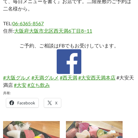
て、毎日メニューを書く』お店です。二階座敷のご予約は
二名様から。
TEL:
06-6365-8567
住所:
大阪府大阪市北区西天満6丁目8−11
ご予約、ご相談はFBでもお受けしています。
#大阪グルメ
#天満グルメ
#西天満
#大安西天満本店
#大安天
満店
#大安
#立ち飲み
共有:
Facebook
X