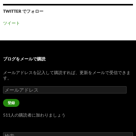
TWITTER でフォロー
ツイート
ブログをメールで購読
メールアドレスを記入して購読すれば、更新をメールで受信できま
す。
メ
ー
ル
登録
ア
ド
511人の購読者に加わりましょう
レ
ス
検