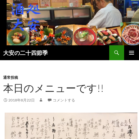
検
大安の二十四節季
索
コ
メインメ
ン
ニュー
テ
ン
通常投稿
ツ
本日のメニューです!!
へ
ス
2018年8月22日
コメントする
キ
ッ
プ