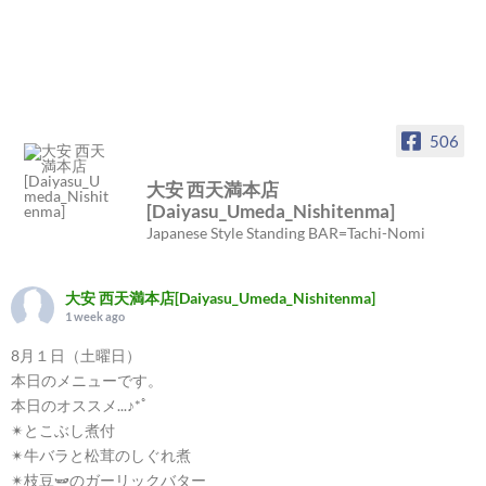
506
大安 西天満本店
[Daiyasu_Umeda_Nishitenma]
Japanese Style Standing BAR=Tachi-Nomi
大安 西天満本店[Daiyasu_Umeda_Nishitenma]
1 week ago
8月１日（土曜日）
本日のメニューです。
本日のオススメ...♪*ﾟ
✴︎とこぶし煮付
✴︎牛バラと松茸のしぐれ煮
✴︎枝豆🫛のガーリックバター