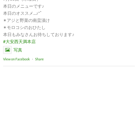
本日のメニューです♪
本日のオススメ...♪*ﾟ
✴︎アジと野菜の南蛮漬け
✴︎モロコシのおひたし
本日もみなさんお待ちしております♪
#大安西天満本店
写真
View on Facebook
·
Share