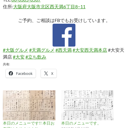
住所:
大阪府大阪市北区西天満6丁目8−11
ご予約、ご相談はFBでもお受けしています。
#大阪グルメ
#天満グルメ
#西天満
#大安西天満本店
#大安天
満店
#大安
#立ち飲み
共有:
Facebook
X
本日のメニューです!! 本日お
本日のメニューです。