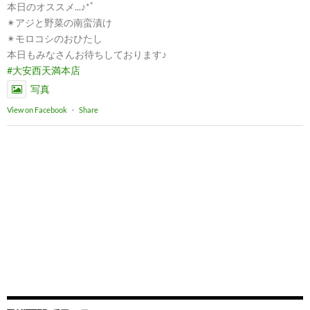
本日のオススメ...♪*ﾟ
✴︎アジと野菜の南蛮漬け
✴︎モロコシのおひたし
本日もみなさんお待ちしております♪
#大安西天満本店
写真
View on Facebook
·
Share