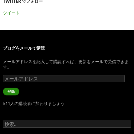
TWITTER でフォロー
ツイート
ブログをメールで購読
メールアドレスを記入して購読すれば、更新をメールで受信できま
す。
メ
ー
ル
登録
ア
ド
511人の購読者に加わりましょう
レ
ス
検
索: