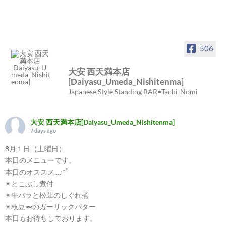
506
大安 西天満本店
[Daiyasu_Umeda_Nishitenma]
Japanese Style Standing BAR=Tachi-Nomi
大安 西天満本店[Daiyasu_Umeda_Nishitenma]
7 days ago
8月１日（土曜日）
本日のメニューです。
本日のオススメ...♪*ﾟ
✴︎とこぶし煮付
✴︎牛バラと松茸のしぐれ煮
✴︎枝豆🫛のガーリックバター
本日もお待ちしております。