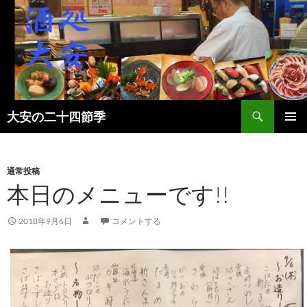
検
大安の二十四節季
索
コ
メインメ
ン
ニュー
テ
ン
通常投稿
ツ
本日のメニューです!!
へ
ス
2018年9月6日
コメントする
キ
ッ
プ