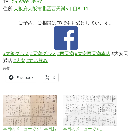
TEL:
06-6365-8567
住所:
大阪府大阪市北区西天満6丁目8−11
ご予約、ご相談はFBでもお受けしています。
#大阪グルメ
#天満グルメ
#西天満
#大安西天満本店
#大安天
満店
#大安
#立ち飲み
共有:
Facebook
X
本日のメニューです!! 本日お
本日のメニューです。