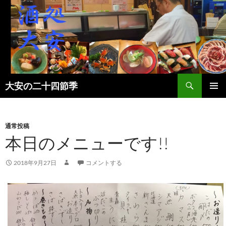
検
大安の二十四節季
索
コ
メインメ
ン
ニュー
テ
ン
通常投稿
ツ
本日のメニューです!!
へ
ス
2018年9月27日
コメントする
キ
ッ
プ