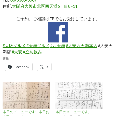
住所:
大阪府大阪市北区西天満6丁目8−11
ご予約、ご相談はFBでもお受けしています。
#大阪グルメ
#天満グルメ
#西天満
#大安西天満本店
#大安天
満店
#大安
#立ち飲み
共有:
Facebook
X
本日のメニューです!! 本日お
本日のメニューです。