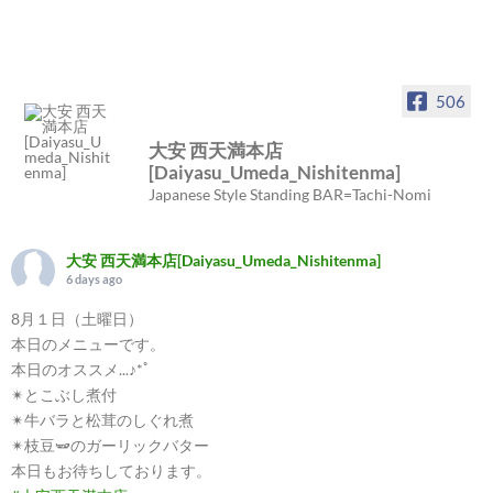
506
大安 西天満本店
[Daiyasu_Umeda_Nishitenma]
Japanese Style Standing BAR=Tachi-Nomi
大安 西天満本店[Daiyasu_Umeda_Nishitenma]
6 days ago
8月１日（土曜日）
本日のメニューです。
本日のオススメ...♪*ﾟ
✴︎とこぶし煮付
✴︎牛バラと松茸のしぐれ煮
✴︎枝豆🫛のガーリックバター
本日もお待ちしております。