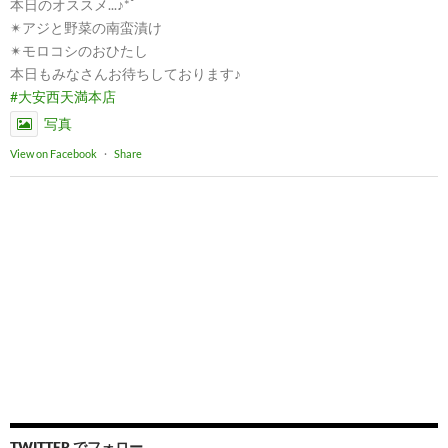
本日のオススメ...♪*ﾟ
✴︎アジと野菜の南蛮漬け
✴︎モロコシのおひたし
本日もみなさんお待ちしております♪
#大安西天満本店
写真
View on Facebook
·
Share
TWITTER でフォロー