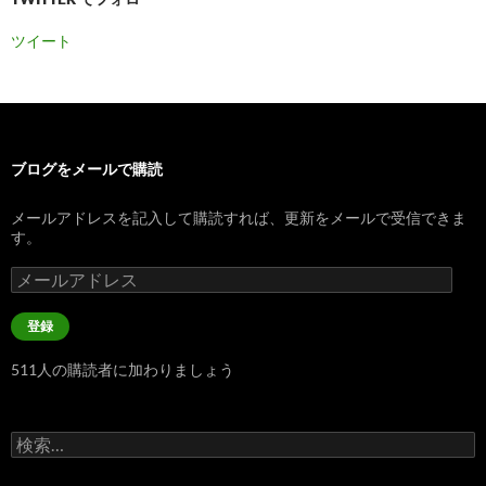
ツイート
ブログをメールで購読
メールアドレスを記入して購読すれば、更新をメールで受信できま
す。
メ
ー
ル
登録
ア
ド
511人の購読者に加わりましょう
レ
ス
検
索: