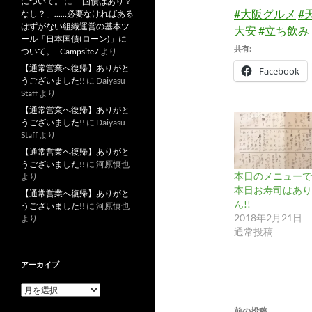
について。
に
「国債はあり？
#大阪グルメ
#
なし？」……必要なければある
はずがない組織運営の基本ツ
大安
#立ち飲み
ール「日本国債(ローン)」に
共有:
ついて。 - Campsite7
より
【通常営業へ復帰】ありがと
Facebook
うございました!!
に
Daiyasu-
Staff
より
【通常営業へ復帰】ありがと
うございました!!
に
Daiyasu-
Staff
より
【通常営業へ復帰】ありがと
うございました!!
に
河原慎也
本日のメニューです
より
本日お寿司はあり
【通常営業へ復帰】ありがと
ん!!
うございました!!
に
河原慎也
2018年2月21日
より
通常投稿
アーカイブ
ア
投
ー
前の投稿