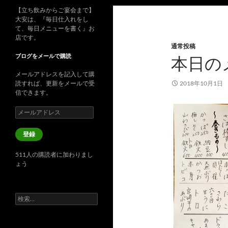
【立ち飲みからご宴会まで】
大安は、『毎日仕入れをし
て、毎日メニューを書く』お
店です。
通常投稿
ブログをメールで購読
本日の
メールアドレスを記入して購
読すれば、更新をメールで受
2018年10月1日
信できます。
メ
ー
ル
登録
ア
ド
511人の購読者に加わりまし
レ
ょう
ス
検
索: