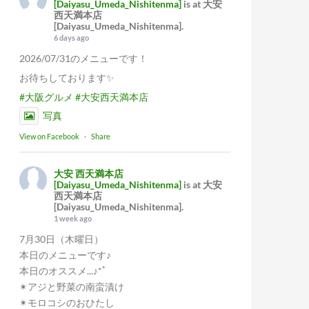
[Daiyasu_Umeda_Nishitenma]
is at 大安
西天満本店
[Daiyasu_Umeda_Nishitenma].
6 days ago
2026/07/31のメニューです！
お待ちしております✨
#大阪グルメ
#大安西天満本店
写真
View on Facebook
·
Share
大安 西天満本店
[Daiyasu_Umeda_Nishitenma]
is at 大安
西天満本店
[Daiyasu_Umeda_Nishitenma].
1 week ago
7月30日（木曜日）
本日のメニューです♪
本日のオススメ...♪*ﾟ
✴︎アジと野菜の南蛮漬け
✴︎モロコシのおひたし