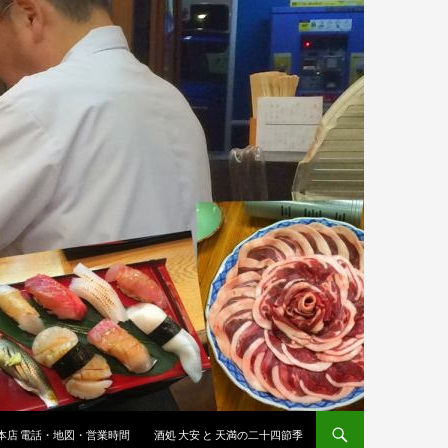
 本店 電話・地図・営業時間
酒処 大安 と 天満の二十四節季