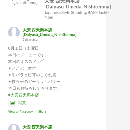
大安 西天満本店
[Daiyasu_Umeda_Nishitenma]
Japanese Style Standing BAR=Tachi-
Nomi
大安 西天満本店
[Daiyasu_Umeda_Nishitenma]
5 days ago
8月１日（土曜日）
本日のメニューです。
本日のオススメ...♪*ﾟ
✴︎とこぶし煮付
✴︎牛バラと松茸のしぐれ煮
✴︎枝豆🫛のガーリックバター
本日もお待ちしております。
#大安西天満本店
写真
View on Facebook
·
Share
大安 西天満本店