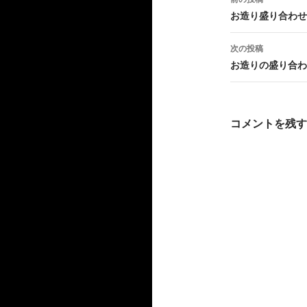
カ
稿
イ
お造り盛り合わせ
ブ
ナ
次の投稿
ビ
お造りの盛り合わ
ゲ
ー
コメントを残す
シ
ョ
ン