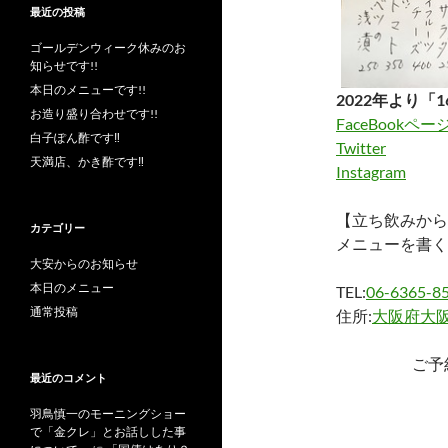
最近の投稿
ゴールデンウィーク休みのお
知らせです!!
本日のメニューです!!
2022年より「1
お造り盛り合わせです!!
FaceBookペー
白子ぽん酢です‼︎
Twitter
天満店、かき酢です‼︎
Instagram
【立ち飲みから
カテゴリー
メニューを書く
大安からのお知らせ
本日のメニュー
TEL:
06-6365-8
通常投稿
住所:
大阪府大阪
ご予
最近のコメント
羽鳥慎一のモーニングショー
で「金クレ」とお話しした事