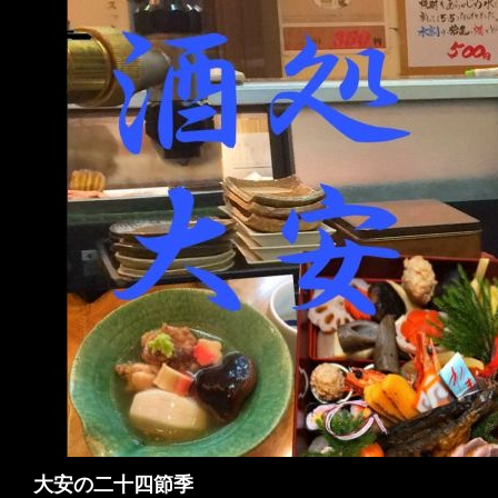
検
大安の二十四節季
索