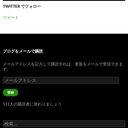
TWITTER でフォロー
ツイート
ブログをメールで購読
メールアドレスを記入して購読すれば、更新をメールで受信できま
す。
メ
ー
ル
登録
ア
ド
511人の購読者に加わりましょう
レ
ス
検
索: