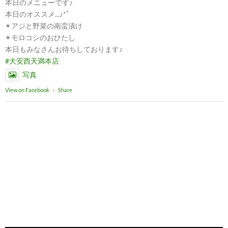
本日のメニューです♪
本日のオススメ...♪*ﾟ
✴︎アジと野菜の南蛮漬け
✴︎モロコシのおひたし
本日もみなさんお待ちしております♪
#大安西天満本店
写真
View on Facebook
·
Share