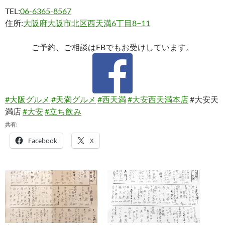
TEL:
06-6365-8567
住所:
大阪府大阪市北区西天満6丁目8−11
ご予約、ご相談はFBでもお受けしています。
#大阪グルメ
#天満グルメ
#西天満
#大安西天満本店
#大安天
満店
#大安
#立ち飲み
共有:
Facebook
X