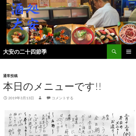
検
大安の二十四節季
索
コ
メインメ
ン
ニュー
テ
ン
通常投稿
ツ
本日のメニューです!!
へ
ス
2019年3月13日
コメントする
キ
ッ
プ