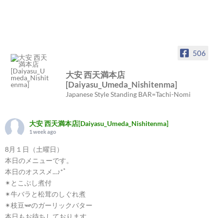
506
大安 西天満本店
[Daiyasu_Umeda_Nishitenma]
Japanese Style Standing BAR=Tachi-Nomi
大安 西天満本店[Daiyasu_Umeda_Nishitenma]
1 week ago
8月１日（土曜日）
本日のメニューです。
本日のオススメ...♪*ﾟ
✴︎とこぶし煮付
✴︎牛バラと松茸のしぐれ煮
✴︎枝豆🫛のガーリックバター
本日もお待ちしております。