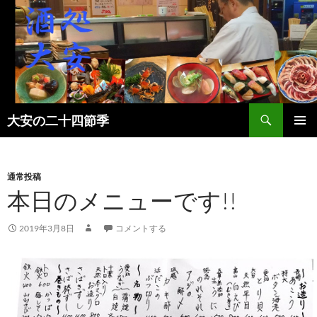
検
大安の二十四節季
索
コ
メインメ
ン
ニュー
テ
ン
通常投稿
ツ
本日のメニューです!!
へ
ス
2019年3月8日
コメントする
キ
ッ
プ