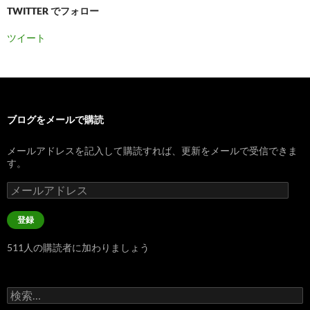
TWITTER でフォロー
ツイート
ブログをメールで購読
メールアドレスを記入して購読すれば、更新をメールで受信できま
す。
メ
ー
ル
登録
ア
ド
511人の購読者に加わりましょう
レ
ス
検
索: