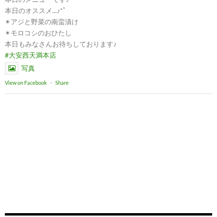
本日のオススメ...♪*ﾟ
✴︎アジと野菜の南蛮漬け
✴︎モロコシのおひたし
本日もみなさんお待ちしております♪
#大安西天満本店
写真
View on Facebook
·
Share