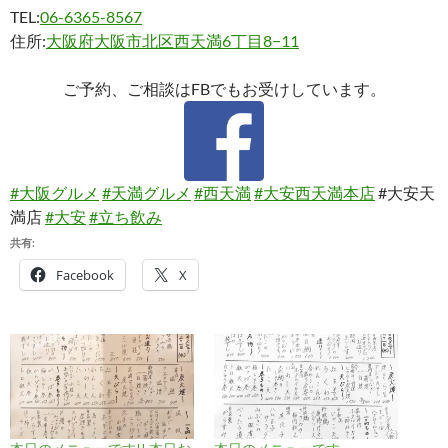
TEL:
06-6365-8567
住所:
大阪府大阪市北区西天満6丁目8−11
ご予約、ご相談はFBでもお受けしています。
#大阪グルメ
#天満グルメ
#西天満
#大安西天満本店
#大安天
満店
#大安
#立ち飲み
共有:
Facebook
X