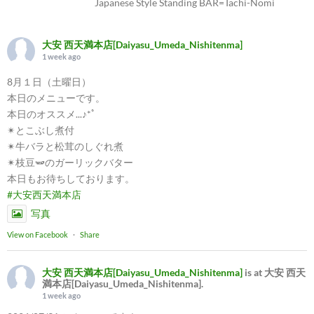
Japanese Style Standing BAR=Tachi-Nomi
大安 西天満本店[Daiyasu_Umeda_Nishitenma]
1 week ago
8月１日（土曜日）
本日のメニューです。
本日のオススメ...♪*ﾟ
✴︎とこぶし煮付
✴︎牛バラと松茸のしぐれ煮
✴︎枝豆🫛のガーリックバター
本日もお待ちしております。
#大安西天満本店
写真
View on Facebook
·
Share
大安 西天満本店[Daiyasu_Umeda_Nishitenma]
is at 大安 西天
満本店[Daiyasu_Umeda_Nishitenma].
1 week ago