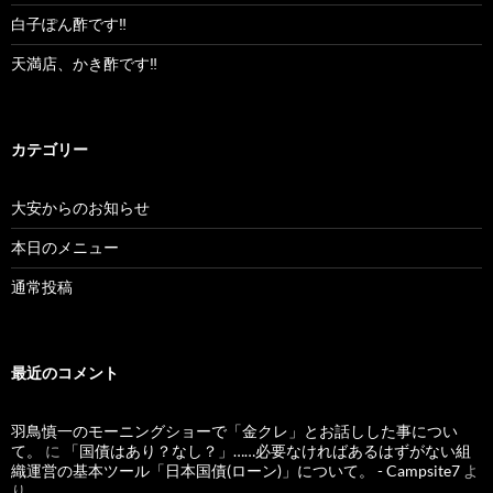
白子ぽん酢です‼︎
天満店、かき酢です‼︎
カテゴリー
大安からのお知らせ
本日のメニュー
通常投稿
最近のコメント
羽鳥慎一のモーニングショーで「金クレ」とお話しした事につい
て。
に
「国債はあり？なし？」……必要なければあるはずがない組
織運営の基本ツール「日本国債(ローン)」について。 - Campsite7
よ
り