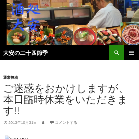
検
大安の二十四節季
索
コ
メインメ
ン
ニュー
テ
ン
通常投稿
ツ
ご迷惑をおかけしますが、
へ
本日臨時休業をいただきま
ス
キ
す!!
ッ
プ
2013年10月31日
コメントする