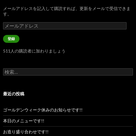
メールアドレスを記入して購読すれば、更新をメールで受信できま
す。
メ
ー
ル
登録
ア
ド
511人の購読者に加わりましょう
レ
ス
検
索:
最近の投稿
ゴールデンウィーク休みのお知らせです!!
本日のメニューです!!
お造り盛り合わせです!!