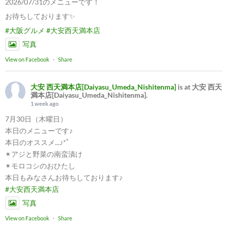
2026/07/31のメニューです！
お待ちしております✨
#大阪グルメ
#大安西天満本店
写真
View on Facebook
·
Share
大安 西天満本店[Daiyasu_Umeda_Nishitenma]
is at 大安 西天
満本店[Daiyasu_Umeda_Nishitenma].
1 week ago
7月30日（木曜日）
本日のメニューです♪
本日のオススメ...♪*ﾟ
✴︎アジと野菜の南蛮漬け
✴︎モロコシのおひたし
本日もみなさんお待ちしております♪
#大安西天満本店
写真
View on Facebook
·
Share