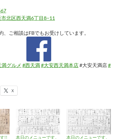
567
市北区西天満6丁目8−11
約、ご相談はFBでもお受けしています。
天満グルメ
#西天満
#大安西天満本店
#大安天満店
#
X
!!
本日のメニューです。
本日のメニューです。