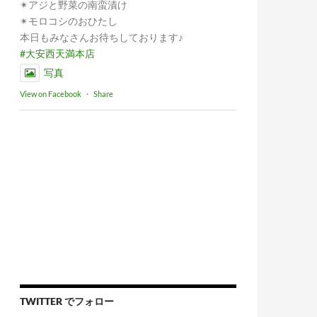
✴︎アジと野菜の南蛮漬け
✴︎モロコシのおひたし
本日もみなさんお待ちしております♪
#大安西天満本店
写真
View on Facebook
·
Share
TWITTER でフォロー