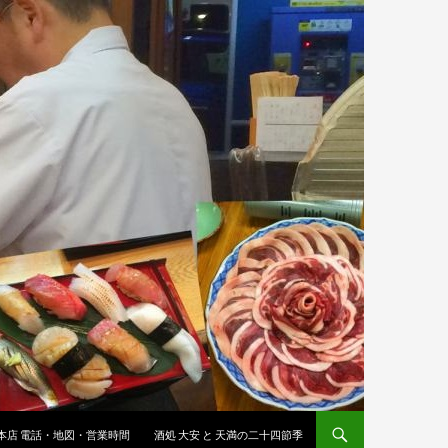
 本店 電話・地図・営業時間
酒処 大安 と 天満の二十四節季