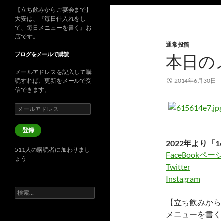
【立ち飲みからご宴会まで】
大安は、『毎日仕入れをし
て、毎日メニューを書く』お
店です。
通常投稿
ブログをメールで購読
本日の
メールアドレスを記入して購
読すれば、更新をメールで受
2014年6月30日
信できます。
メ
ー
ル
登録
ア
2022年より「1
ド
511人の購読者に加わりまし
レ
FaceBookペー
ょう
ス
Twitter
Instagram
検
索:
【立ち飲みから
メニューを書く