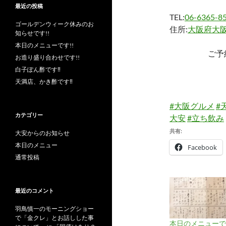
最近の投稿
TEL:
06-6365-8
ゴールデンウィーク休みのお
住所:
大阪府大阪
知らせです!!
本日のメニューです!!
ご予
お造り盛り合わせです!!
白子ぽん酢です‼︎
天満店、かき酢です‼︎
#大阪グルメ
#
カテゴリー
大安
#立ち飲み
共有:
大安からのお知らせ
本日のメニュー
Facebook
通常投稿
最近のコメント
羽鳥慎一のモーニングショー
で「金クレ」とお話しした事
本日のメニューです