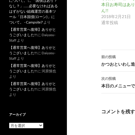
について。
に
「国債はあり？
本日お寿司はあり
なし？」……必要なければある
ん!!
はずがない組織運営の基本ツ
2018年2月21日
ール「日本国債(ローン)」に
通常投稿
ついて。 - Campsite7
より
【通常営業へ復帰】ありがと
うございました!!
に
Daiyasu-
Staff
より
【通常営業へ復帰】ありがと
投
うございました!!
に
Daiyasu-
前の投稿
Staff
より
稿
かつおといわし造
【通常営業へ復帰】ありがと
うございました!!
に
河原慎也
ナ
より
次の投稿
ビ
【通常営業へ復帰】ありがと
本日のメニューです
うございました!!
に
河原慎也
ゲ
より
ー
コメントを残す
アーカイブ
シ
ア
ョ
ー