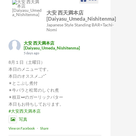
大安 西天満本店
[Daiyasu_Umeda_Nishitenma]
Japanese Style Standing BAR=Tachi-
Nomi
大安 西天満本店
[Daiyasu_Umeda_Nishitenma]
5 days ago
8月１日（土曜日）
本日のメニューです。
本日のオススメ...♪*ﾟ
✴︎とこぶし煮付
✴︎牛バラと松茸のしぐれ煮
✴︎枝豆🫛のガーリックバター
本日もお待ちしております。
#大安西天満本店
写真
View on Facebook
·
Share