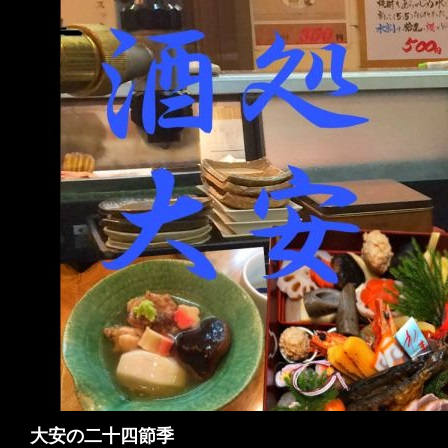
検
大安の二十四節季
索