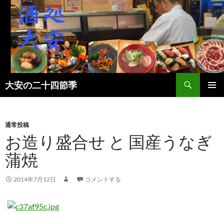
検
大安の二十四節季
索
コ
メインメ
ン
ニュー
テ
ン
通常投稿
ツ
お造り盛合せ と 国産うなぎ
へ
蒲焼
ス
キ
ッ
2014年7月12日
コメントする
プ