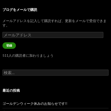
ブログをメールで購読
メールアドレスを記入して購読すれば、更新をメールで受信できま
す。
メ
ー
ル
登録
ア
ド
511人の購読者に加わりましょう
レ
ス
検
索:
最近の投稿
ゴールデンウィーク休みのお知らせです!!