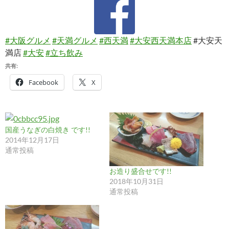
#大阪グルメ
#天満グルメ
#西天満
#大安西天満本店
#大安天
満店
#大安
#立ち飲み
共有:
Facebook
X
国産うなぎの白焼き です!!
2014年12月17日
通常投稿
お造り盛合せです!!
2018年10月31日
通常投稿