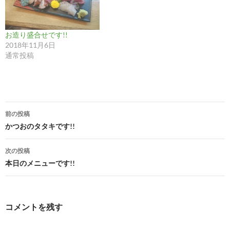
お造り盛合せです!!
2018年11月6日
通常投稿
投
前の投稿
稿
かつおのタタキです!!
ナ
次の投稿
ビ
本日のメニューです!!
ゲ
ー
コメントを残す
シ