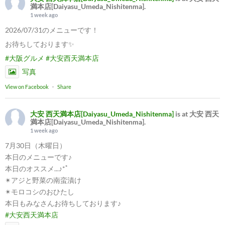
満本店[Daiyasu_Umeda_Nishitenma].
1 week ago
2026/07/31のメニューです！
お待ちしております✨
#大阪グルメ
#大安西天満本店
写真
View on Facebook
·
Share
大安 西天満本店[Daiyasu_Umeda_Nishitenma]
is at 大安 西天
満本店[Daiyasu_Umeda_Nishitenma].
1 week ago
7月30日（木曜日）
本日のメニューです♪
本日のオススメ...♪*ﾟ
✴︎アジと野菜の南蛮漬け
✴︎モロコシのおひたし
本日もみなさんお待ちしております♪
#大安西天満本店