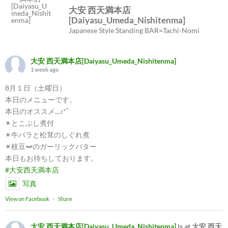
大安 西天満本店
[Daiyasu_Umeda_Nishitenma]
Japanese Style Standing BAR=Tachi-Nomi
大安 西天満本店[Daiyasu_Umeda_Nishitenma]
1 week ago
8月１日（土曜日）
本日のメニューです。
本日のオススメ...♪*ﾟ
✴︎とこぶし煮付
✴︎牛バラと松茸のしぐれ煮
✴︎枝豆🫛のガーリックバター
本日もお待ちしております。
#大安西天満本店
写真
View on Facebook
·
Share
大安 西天満本店[Daiyasu_Umeda_Nishitenma]
is at 大安 西天