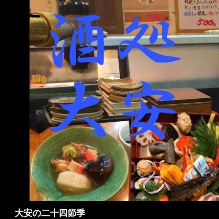
検
大安の二十四節季
索