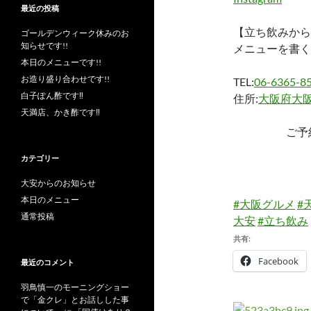
最近の投稿
【立ち飲みから
ゴールデンウィーク休みのお
知らせです!!
メニューを書く
本日のメニューです!!
お造り盛り合わせです!!
TEL:
06-6365-8
白子ぽん酢です‼︎
住所:
大阪府大阪
天満店、かき酢です‼︎
ご予
カテゴリー
大安からのお知らせ
本日のメニュー
#大阪グルメ
#
通常投稿
大安
#立ち飲み
共有:
Facebook
最近のコメント
羽鳥慎一のモーニングショー
で「金クレ」とお話しした事