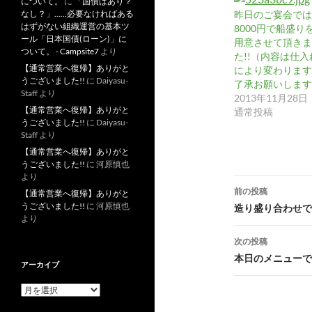
について。
に
「国債はあり？
昨日のご宴会では
なし？」……必要なければある
はずがない組織運営の基本ツ
8000円で船盛り
ール「日本国債(ローン)」に
用意させて頂きま
ついて。 - Campsite7
より
た!!（内容は仕入
【通常営業へ復帰】ありがと
により変わります
うございました!!
に
Daiyasu-
了承お願いします
Staff
より
2013年11月28日
【通常営業へ復帰】ありがと
通常投稿
うございました!!
に
Daiyasu-
Staff
より
【通常営業へ復帰】ありがと
うございました!!
に
河原慎也
より
投
前の投稿
【通常営業へ復帰】ありがと
稿
うございました!!
に
河原慎也
造り盛り合わせです
より
ナ
次の投稿
ビ
本日のメニューです
アーカイブ
ゲ
ア
ー
ー