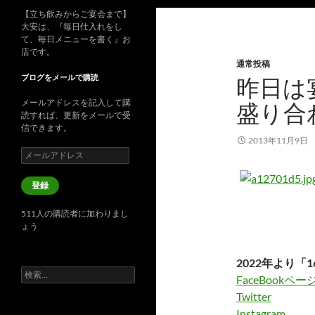
【立ち飲みからご宴会まで】
大安は、『毎日仕入れをし
て、毎日メニューを書く』お
店です。
通常投稿
ブログをメールで購読
昨日は
メールアドレスを記入して購
盛り合
読すれば、更新をメールで受
信できます。
2013年11月9日
メ
ー
ル
登録
ア
ド
511人の購読者に加わりまし
レ
ょう
ス
2022年より「1
検
FaceBookペー
索:
Twitter
Instagram