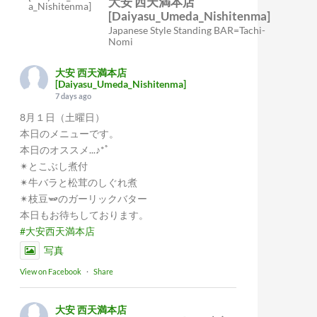
大安 西天満本店
[Daiyasu_Umeda_Nishitenma]
Japanese Style Standing BAR=Tachi-
Nomi
大安 西天満本店
[Daiyasu_Umeda_Nishitenma]
7 days ago
8月１日（土曜日）
本日のメニューです。
本日のオススメ...♪*ﾟ
✴︎とこぶし煮付
✴︎牛バラと松茸のしぐれ煮
✴︎枝豆🫛のガーリックバター
本日もお待ちしております。
#大安西天満本店
写真
View on Facebook
·
Share
大安 西天満本店