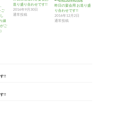
造り盛り合わせです!!
、
昨日の宴会用 お造り盛
2016年9月30日
をご
り合わせです!!
通常投稿
し
2016年12月2日
れ値
通常投稿
がご
）
!!
!!