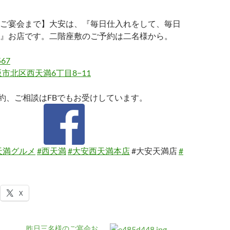
ご宴会まで】大安は、『毎日仕入れをして、毎日
』お店です。二階座敷のご予約は二名様から。
567
市北区西天満6丁目8−11
約、ご相談はFBでもお受けしています。
天満グルメ
#西天満
#大安西天満本店
#大安天満店
#
X
昨日三名様のご宴会お