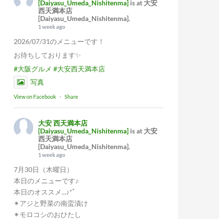
[Daiyasu_Umeda_Nishitenma]
is at 大安
西天満本店
[Daiyasu_Umeda_Nishitenma].
1 week ago
2026/07/31のメニューです！
お待ちしております✨
#大阪グルメ
#大安西天満本店
写真
View on Facebook
·
Share
大安 西天満本店
[Daiyasu_Umeda_Nishitenma]
is at 大安
西天満本店
[Daiyasu_Umeda_Nishitenma].
1 week ago
7月30日（木曜日）
本日のメニューです♪
本日のオススメ...♪*ﾟ
✴︎アジと野菜の南蛮漬け
✴︎モロコシのおひたし