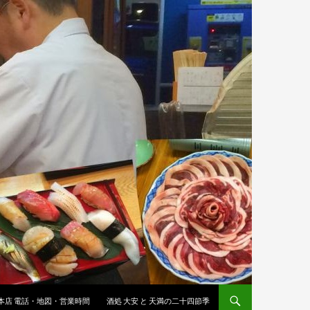
 本店 電話・地図・営業時間
酒処 大安 と 天満の二十四節季