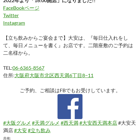
2022年より「16:00開店」になりました!!
FaceBookページ
Twitter
Instagram
【立ち飲みからご宴会まで】大安は、『毎日仕入れをし
て、毎日メニューを書く』お店です。二階座敷のご予約は
二名様から。
TEL:
06-6365-8567
住所:
大阪府大阪市北区西天満6丁目8−11
ご予約、ご相談はFBでもお受けしています。
#大阪グルメ
#天満グルメ
#西天満
#大安西天満本店
#大安天
満店
#大安
#立ち飲み
共有: