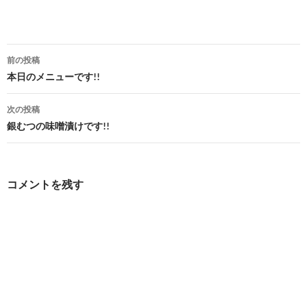
投
前の投稿
稿
本日のメニューです!!
ナ
次の投稿
ビ
銀むつの味噌漬けです!!
ゲ
ー
コメントを残す
シ
ョ
ン