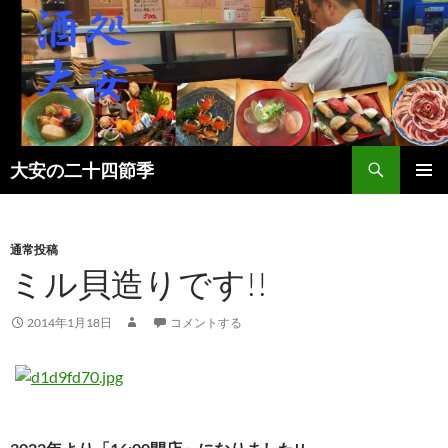
検
大安の二十四節季
索
コ
メインメ
ン
ニュー
テ
ン
通常投稿
ツ
ミル貝造りです!!
へ
ス
2014年1月18日
コメントする
キ
ッ
プ