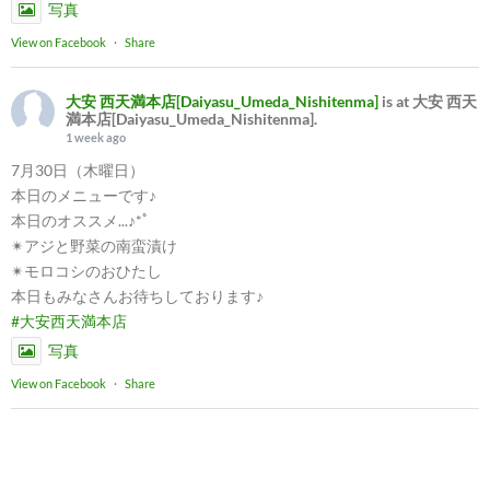
写真
View on Facebook
·
Share
大安 西天満本店[Daiyasu_Umeda_Nishitenma]
is at 大安 西天
満本店[Daiyasu_Umeda_Nishitenma].
1 week ago
7月30日（木曜日）
本日のメニューです♪
本日のオススメ...♪*ﾟ
✴︎アジと野菜の南蛮漬け
✴︎モロコシのおひたし
本日もみなさんお待ちしております♪
#大安西天満本店
写真
View on Facebook
·
Share