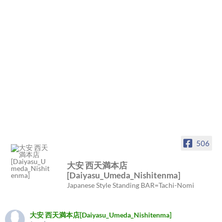
506
大安 西天満本店
[Daiyasu_Umeda_Nishitenma]
Japanese Style Standing BAR=Tachi-Nomi
大安 西天満本店[Daiyasu_Umeda_Nishitenma]