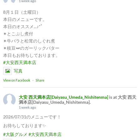
1 week ago
8月１日（土曜日）
本日のメニューです。
本日のオススメ...♪*ﾟ
✴︎とこぶし煮付
✴︎牛バラと松茸のしぐれ煮
✴︎枝豆🫛のガーリックバター
本日もお待ちしております。
#大安西天満本店
写真
View on Facebook
·
Share
大安 西天満本店[Daiyasu_Umeda_Nishitenma]
is at 大安 西天
満本店[Daiyasu_Umeda_Nishitenma].
1 week ago
2026/07/31のメニューです！
お待ちしております✨
#大阪グルメ
#大安西天満本店