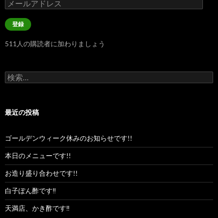
メ
ー
ル
登録
ア
ド
511人の購読者に加わりましょう
レ
ス
検
索:
最近の投稿
ゴールデンウィーク休みのお知らせです!!
本日のメニューです!!
お造り盛り合わせです!!
白子ぽん酢です‼︎
天満店、かき酢です‼︎