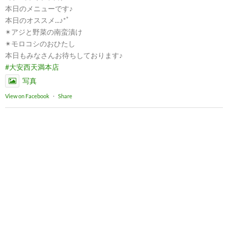
本日のメニューです♪
本日のオススメ...♪*ﾟ
✴︎アジと野菜の南蛮漬け
✴︎モロコシのおひたし
本日もみなさんお待ちしております♪
#大安西天満本店
写真
View on Facebook
·
Share