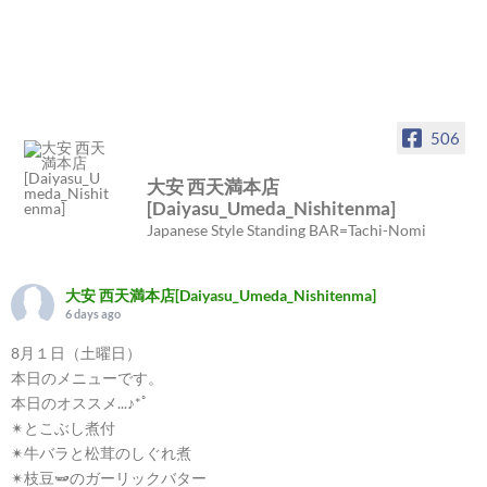
506
大安 西天満本店
[Daiyasu_Umeda_Nishitenma]
Japanese Style Standing BAR=Tachi-Nomi
大安 西天満本店[Daiyasu_Umeda_Nishitenma]
6 days ago
8月１日（土曜日）
本日のメニューです。
本日のオススメ...♪*ﾟ
✴︎とこぶし煮付
✴︎牛バラと松茸のしぐれ煮
✴︎枝豆🫛のガーリックバター