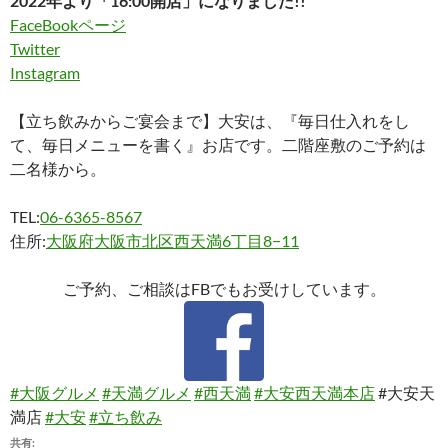
2022年より「16:00開店」になりました!!
FaceBookページ
Twitter
Instagram
【立ち飲みからご宴会まで】大安は、『毎日仕入れをし
て、毎日メニューを書く』お店です。二階座敷のご予約は
二名様から。
TEL:
06-6365-8567
住所:
大阪府大阪市北区西天満6丁目8−11
ご予約、ご相談はFBでもお受けしています。
#大阪グルメ
#天満グルメ
#西天満
#大安西天満本店
#大安天
満店
#大安
#立ち飲み
共有: