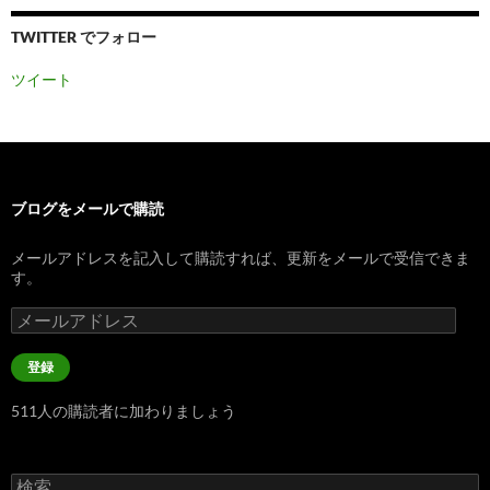
TWITTER でフォロー
ツイート
ブログをメールで購読
メールアドレスを記入して購読すれば、更新をメールで受信できま
す。
メ
ー
ル
登録
ア
ド
511人の購読者に加わりましょう
レ
ス
検