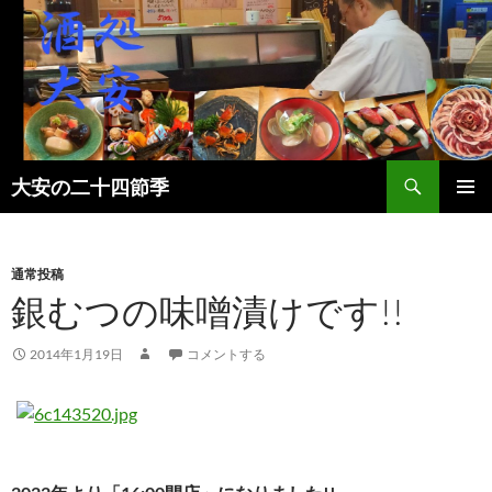
検
大安の二十四節季
索
コ
メインメ
ン
ニュー
テ
ン
通常投稿
ツ
銀むつの味噌漬けです!!
へ
ス
2014年1月19日
コメントする
キ
ッ
プ