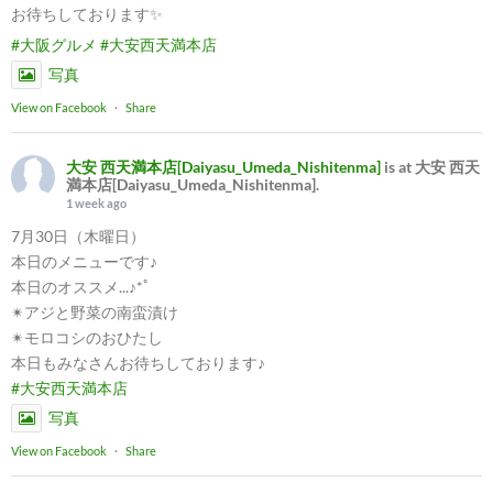
お待ちしております✨
#大阪グルメ
#大安西天満本店
写真
View on Facebook
·
Share
大安 西天満本店[Daiyasu_Umeda_Nishitenma]
is at 大安 西天
満本店[Daiyasu_Umeda_Nishitenma].
1 week ago
7月30日（木曜日）
本日のメニューです♪
本日のオススメ...♪*ﾟ
✴︎アジと野菜の南蛮漬け
✴︎モロコシのおひたし
本日もみなさんお待ちしております♪
#大安西天満本店
写真
View on Facebook
·
Share