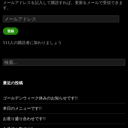
メールアドレスを記入して購読すれば、更新をメールで受信できま
す。
メ
ー
ル
登録
ア
ド
511人の購読者に加わりましょう
レ
ス
検
索:
最近の投稿
ゴールデンウィーク休みのお知らせです!!
本日のメニューです!!
お造り盛り合わせです!!