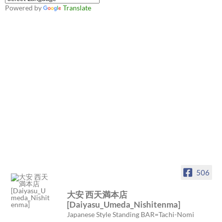
Powered by
Translate
506
大安 西天満本店
[Daiyasu_Umeda_Nishitenma]
Japanese Style Standing BAR=Tachi-Nomi