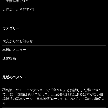
白子ぽん酢です‼︎
天満店、かき酢です‼︎
カテゴリー
大安からのお知らせ
本日のメニュー
通常投稿
最近のコメント
羽鳥慎一のモーニングショーで「金クレ」とお話しした事につい
て。
に
「国債はあり？なし？」……必要なければあるはずがない組
織運営の基本ツール「日本国債(ローン)」について。 - Campsite7
よ
り