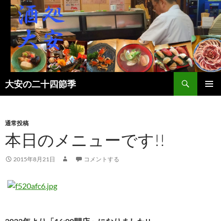
検
大安の二十四節季
索
コ
メインメ
ン
ニュー
テ
ン
通常投稿
ツ
本日のメニューです!!
へ
ス
2015年8月21日
コメントする
キ
ッ
プ