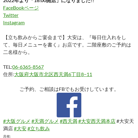
2022年より「16:00開店」になりました!!
FaceBookページ
Twitter
Instagram
【立ち飲みからご宴会まで】大安は、『毎日仕入れをし
て、毎日メニューを書く』お店です。二階座敷のご予約は
二名様から。
TEL:
06-6365-8567
住所:
大阪府大阪市北区西天満6丁目8−11
ご予約、ご相談はFBでもお受けしています。
#大阪グルメ
#天満グルメ
#西天満
#大安西天満本店
#大安天
満店
#大安
#立ち飲み
共有: