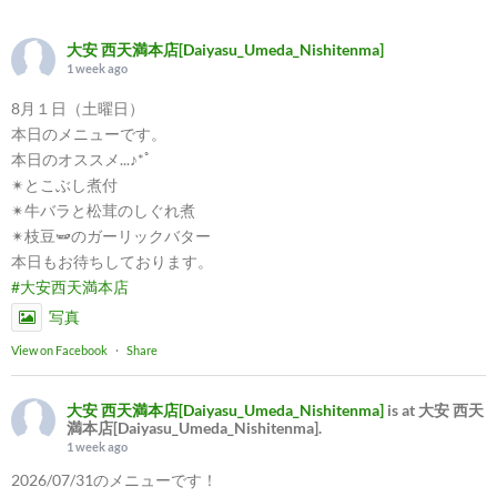
大安 西天満本店[Daiyasu_Umeda_Nishitenma]
1 week ago
8月１日（土曜日）
本日のメニューです。
本日のオススメ...♪*ﾟ
✴︎とこぶし煮付
✴︎牛バラと松茸のしぐれ煮
✴︎枝豆🫛のガーリックバター
本日もお待ちしております。
#大安西天満本店
写真
View on Facebook
·
Share
大安 西天満本店[Daiyasu_Umeda_Nishitenma]
is at 大安 西天
満本店[Daiyasu_Umeda_Nishitenma].
1 week ago
2026/07/31のメニューです！