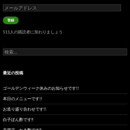
メ
ー
ル
登録
ア
ド
511人の購読者に加わりましょう
レ
ス
検
索:
最近の投稿
ゴールデンウィーク休みのお知らせです!!
本日のメニューです!!
お造り盛り合わせです!!
白子ぽん酢です‼︎
天満店、かき酢です‼︎