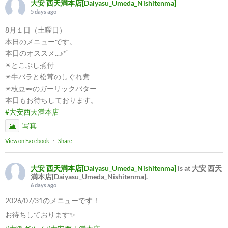
大安 西天満本店[Daiyasu_Umeda_Nishitenma]
5 days ago
8月１日（土曜日）
本日のメニューです。
本日のオススメ...♪*ﾟ
✴︎とこぶし煮付
✴︎牛バラと松茸のしぐれ煮
✴︎枝豆🫛のガーリックバター
本日もお待ちしております。
#大安西天満本店
写真
View on Facebook
·
Share
大安 西天満本店[Daiyasu_Umeda_Nishitenma]
is at 大安 西天
満本店[Daiyasu_Umeda_Nishitenma].
6 days ago
2026/07/31のメニューです！
お待ちしております✨