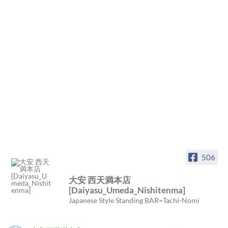
506
大安 西天満本店
[Daiyasu_Umeda_Nishitenma]
Japanese Style Standing BAR=Tachi-Nomi