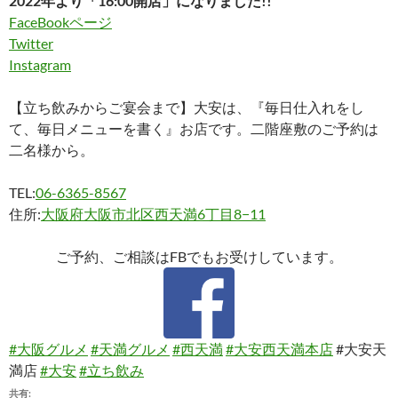
2022年より「16:00開店」になりました!!
FaceBookページ
Twitter
Instagram
【立ち飲みからご宴会まで】大安は、『毎日仕入れをし
て、毎日メニューを書く』お店です。二階座敷のご予約は
二名様から。
TEL:
06-6365-8567
住所:
大阪府大阪市北区西天満6丁目8−11
ご予約、ご相談はFBでもお受けしています。
#大阪グルメ
#天満グルメ
#西天満
#大安西天満本店
#大安天
満店
#大安
#立ち飲み
共有: