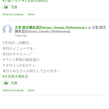
#大阪グルメ
#大安西天満本店
写真
View on Facebook
·
Share
大安 西天満本店[Daiyasu_Umeda_Nishitenma]
is at 大安 西天
満本店[Daiyasu_Umeda_Nishitenma].
7 days ago
7月30日（木曜日）
本日のメニューです♪
本日のオススメ...♪*ﾟ
✴︎アジと野菜の南蛮漬け
✴︎モロコシのおひたし
本日もみなさんお待ちしております♪
#大安西天満本店
写真
View on Facebook
·
Share