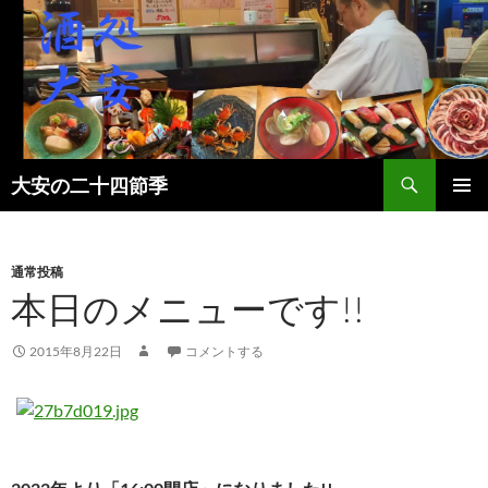
検
大安の二十四節季
索
コ
メインメ
ン
ニュー
テ
ン
通常投稿
ツ
本日のメニューです!!
へ
ス
2015年8月22日
コメントする
キ
ッ
プ