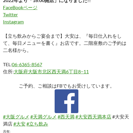
2022年より「16:00開店」になりました!!
FaceBookページ
Twitter
Instagram
【立ち飲みからご宴会まで】大安は、『毎日仕入れをし
て、毎日メニューを書く』お店です。二階座敷のご予約は
二名様から。
TEL:
06-6365-8567
住所:
大阪府大阪市北区西天満6丁目8−11
ご予約、ご相談はFBでもお受けしています。
#大阪グルメ
#天満グルメ
#西天満
#大安西天満本店
#大安天
満店
#大安
#立ち飲み
共有: