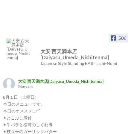
506
大安 西天満本店
[Daiyasu_Umeda_Nishitenma]
Japanese Style Standing BAR=Tachi-Nomi
大安 西天満本店[Daiyasu_Umeda_Nishitenma]
5 days ago
8月１日（土曜日）
本日のメニューです。
本日のオススメ...♪*ﾟ
✴︎とこぶし煮付
✴︎牛バラと松茸のしぐれ煮
✴︎枝豆🫛のガーリックバター