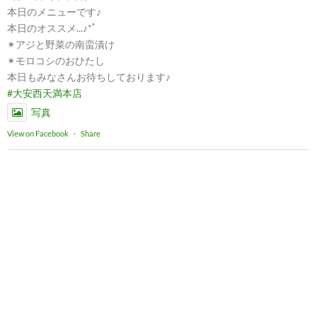
本日のメニューです♪
本日のオススメ...♪*ﾟ
✴︎アジと野菜の南蛮漬け
✴︎モロコシのおひたし
本日もみなさんお待ちしております♪
#大安西天満本店
写真
View on Facebook
·
Share