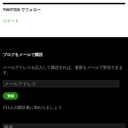
TWITTER でフォロー
ツイート
ブログをメールで購読
メールアドレスを記入して購読すれば、更新をメールで受信できま
す。
メ
ー
ル
登録
ア
ド
511人の購読者に加わりましょう
レ
ス
検