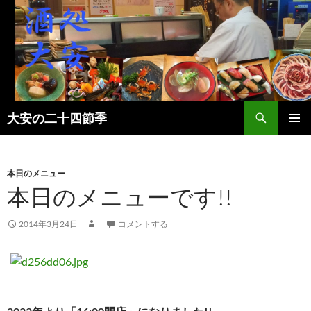
検
大安の二十四節季
索
コ
メインメ
ン
ニュー
テ
ン
本日のメニュー
ツ
本日のメニューです!!
へ
ス
2014年3月24日
コメントする
キ
ッ
プ