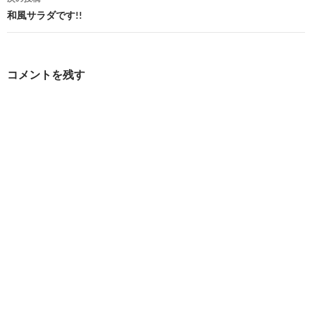
ビ
和風サラダです!!
ゲ
ー
コメントを残す
シ
ョ
ン