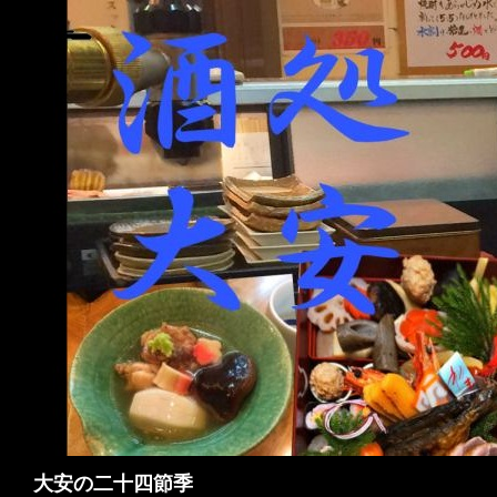
検
大安の二十四節季
索