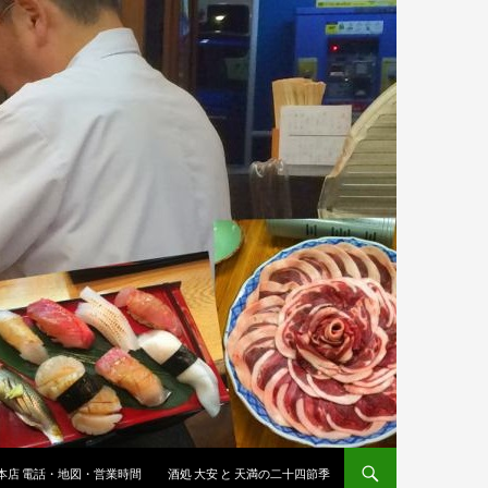
 本店 電話・地図・営業時間
酒処 大安 と 天満の二十四節季