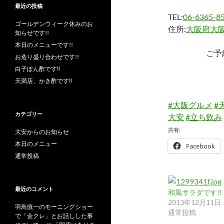
最近の投稿
TEL:
06-6365-8
ゴールデンウィーク休みのお
住所:
大阪府大阪
知らせです!!
本日のメニューです!!
ご予
お造り盛り合わせです!!
白子ぽん酢です‼︎
天満店、かき酢です‼︎
#大阪グルメ
#
カテゴリー
大安
#立ち飲み
共有:
大安からのお知らせ
本日のメニュー
Facebook
通常投稿
最近のコメント
和風サラダです!!
2013年12月11日
羽鳥慎一のモーニングショー
通常投稿
で「金クレ」とお話しした事