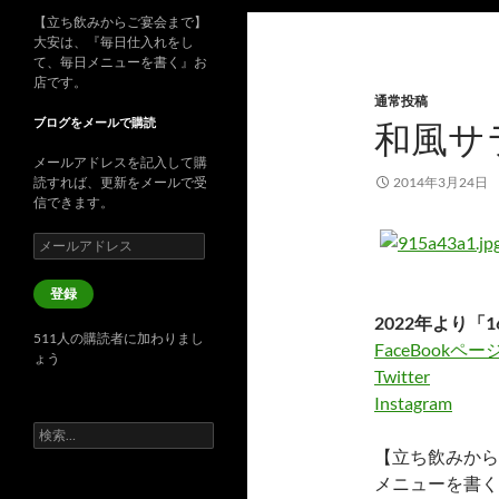
【立ち飲みからご宴会まで】
大安は、『毎日仕入れをし
て、毎日メニューを書く』お
店です。
通常投稿
ブログをメールで購読
和風サ
メールアドレスを記入して購
読すれば、更新をメールで受
2014年3月24日
信できます。
メ
ー
ル
登録
ア
2022年より「1
ド
511人の購読者に加わりまし
レ
FaceBookペー
ょう
ス
Twitter
Instagram
検
索:
【立ち飲みから
メニューを書く