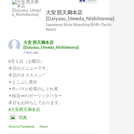
大安 西天満本店
[Daiyasu_Umeda_Nishitenma]
Japanese Style Standing BAR=Tachi-
Nomi
大安 西天満本店
[Daiyasu_Umeda_Nishitenma]
5 days ago
8月１日（土曜日）
本日のメニューです。
本日のオススメ...♪*ﾟ
✴︎とこぶし煮付
✴︎牛バラと松茸のしぐれ煮
✴︎枝豆🫛のガーリックバター
本日もお待ちしております。
#大安西天満本店
写真
View on Facebook
·
Share