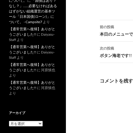
について。
に
「国債はあり？
なし？」……必要なければある
はずがない組織運営の基本ツ
ール「日本国債(ローン)」に
ついて。 - Campsite7
より
投
前の投稿
【通常営業へ復帰】ありがと
稿
本日のメニューです
うございました!!
に
Daiyasu-
Staff
より
ナ
【通常営業へ復帰】ありがと
次の投稿
うございました!!
に
Daiyasu-
ビ
ボタン海老です!!
Staff
より
ゲ
【通常営業へ復帰】ありがと
うございました!!
に
河原慎也
ー
より
コメントを残す
【通常営業へ復帰】ありがと
シ
うございました!!
に
河原慎也
より
ョ
ン
アーカイブ
ア
ー