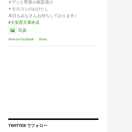
✴︎アジと野菜の南蛮漬け
✴︎モロコシのおひたし
本日もみなさんお待ちしております♪
#大安西天満本店
写真
View on Facebook
·
Share
TWITTER でフォロー