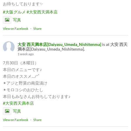
お待ちしております✨
#大阪グルメ
#大安西天満本店
写真
View on Facebook
·
Share
大安 西天満本店[Daiyasu_Umeda_Nishitenma]
is at 大安 西天
満本店[Daiyasu_Umeda_Nishitenma].
1 week ago
7月30日（木曜日）
本日のメニューです♪
本日のオススメ...♪*ﾟ
✴︎アジと野菜の南蛮漬け
✴︎モロコシのおひたし
本日もみなさんお待ちしております♪
#大安西天満本店
写真
View on Facebook
·
Share