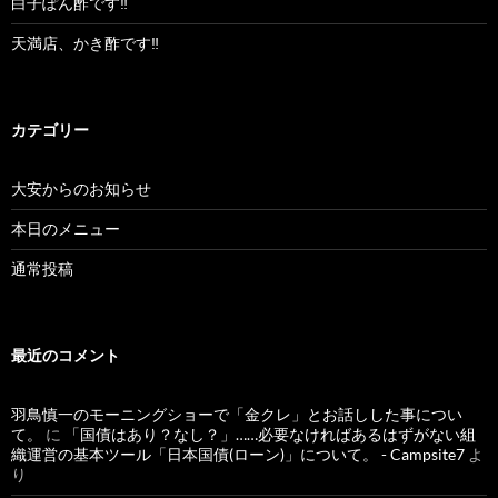
白子ぽん酢です‼︎
天満店、かき酢です‼︎
カテゴリー
大安からのお知らせ
本日のメニュー
通常投稿
最近のコメント
羽鳥慎一のモーニングショーで「金クレ」とお話しした事につい
て。
に
「国債はあり？なし？」……必要なければあるはずがない組
織運営の基本ツール「日本国債(ローン)」について。 - Campsite7
よ
り