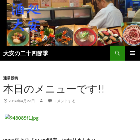
検
大安の二十四節季
索
コ
メインメ
ン
ニュー
テ
ン
通常投稿
ツ
本日のメニューです!!
へ
ス
2016年4月23日
コメントする
キ
ッ
プ