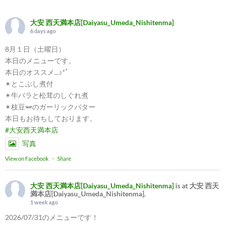
大安 西天満本店[Daiyasu_Umeda_Nishitenma]
6 days ago
8月１日（土曜日）
本日のメニューです。
本日のオススメ...♪*ﾟ
✴︎とこぶし煮付
✴︎牛バラと松茸のしぐれ煮
✴︎枝豆🫛のガーリックバター
本日もお待ちしております。
#大安西天満本店
写真
View on Facebook
·
Share
大安 西天満本店[Daiyasu_Umeda_Nishitenma]
is at 大安 西天
満本店[Daiyasu_Umeda_Nishitenma].
1 week ago
2026/07/31のメニューです！