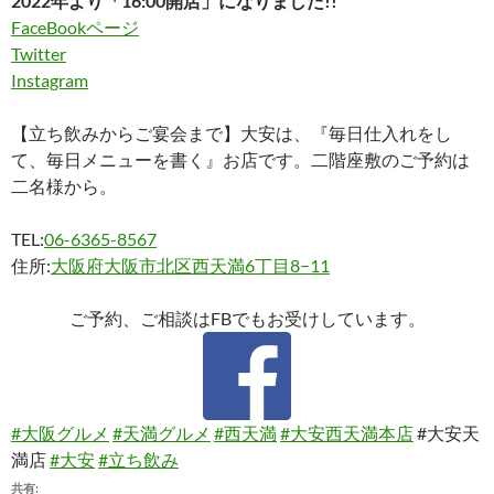
2022年より「16:00開店」になりました!!
FaceBookページ
Twitter
Instagram
【立ち飲みからご宴会まで】大安は、『毎日仕入れをし
て、毎日メニューを書く』お店です。二階座敷のご予約は
二名様から。
TEL:
06-6365-8567
住所:
大阪府大阪市北区西天満6丁目8−11
ご予約、ご相談はFBでもお受けしています。
#大阪グルメ
#天満グルメ
#西天満
#大安西天満本店
#大安天
満店
#大安
#立ち飲み
共有: