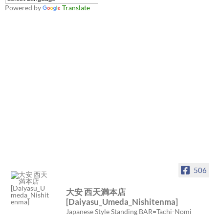
Powered by
Translate
506
大安 西天満本店
[Daiyasu_Umeda_Nishitenma]
Japanese Style Standing BAR=Tachi-Nomi