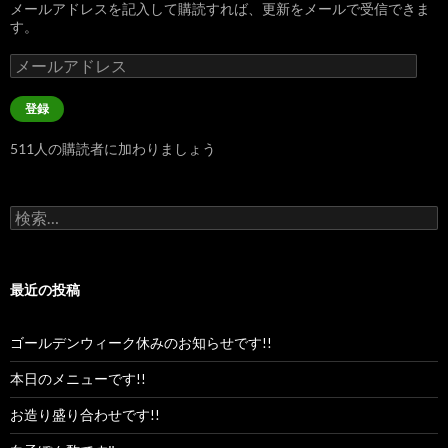
メールアドレスを記入して購読すれば、更新をメールで受信できま
す。
メ
ー
ル
登録
ア
ド
511人の購読者に加わりましょう
レ
ス
検
索:
最近の投稿
ゴールデンウィーク休みのお知らせです!!
本日のメニューです!!
お造り盛り合わせです!!