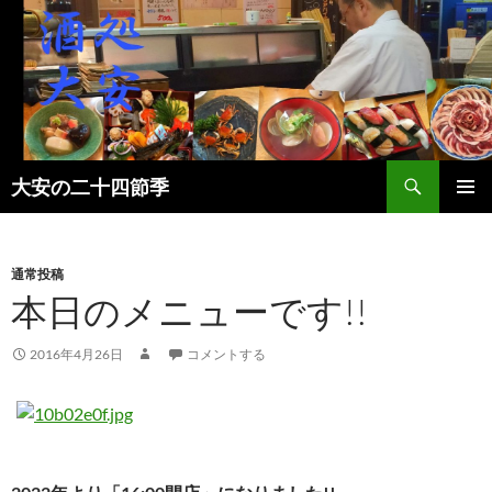
検
大安の二十四節季
索
コ
メインメ
ン
ニュー
テ
ン
通常投稿
ツ
本日のメニューです!!
へ
ス
2016年4月26日
コメントする
キ
ッ
プ