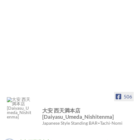
506
大安 西天満本店
[Daiyasu_Umeda_Nishitenma]
Japanese Style Standing BAR=Tachi-Nomi