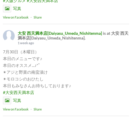
#大阪グルメ
#大安西天満本店
写真
View on Facebook
·
Share
大安 西天満本店[Daiyasu_Umeda_Nishitenma]
is at 大安 西天
満本店[Daiyasu_Umeda_Nishitenma].
1 week ago
7月30日（木曜日）
本日のメニューです♪
本日のオススメ...♪*ﾟ
✴︎アジと野菜の南蛮漬け
✴︎モロコシのおひたし
本日もみなさんお待ちしております♪
#大安西天満本店
写真
View on Facebook
·
Share