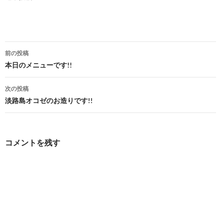
投
前の投稿
稿
本日のメニューです!!
ナ
次の投稿
ビ
淡路島オコゼのお造りです!!
ゲ
ー
コメントを残す
シ
ョ
ン