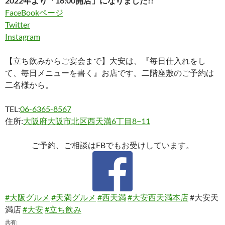
2022年より「16:00開店」になりました!!
FaceBookページ
Twitter
Instagram
【立ち飲みからご宴会まで】大安は、『毎日仕入れをし
て、毎日メニューを書く』お店です。二階座敷のご予約は
二名様から。
TEL:
06-6365-8567
住所:
大阪府大阪市北区西天満6丁目8−11
ご予約、ご相談はFBでもお受けしています。
#大阪グルメ
#天満グルメ
#西天満
#大安西天満本店
#大安天
満店
#大安
#立ち飲み
共有: