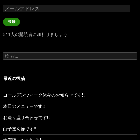
メ
ー
ル
登録
ア
ド
511人の購読者に加わりましょう
レ
ス
検
索:
最近の投稿
ゴールデンウィーク休みのお知らせです!!
本日のメニューです!!
お造り盛り合わせです!!
白子ぽん酢です‼︎
天満店、かき酢です‼︎