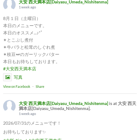
大安 西天満本店[Daiyasu_Umeda_Nishitenma]
1 week ago
8月１日（土曜日）
本日のメニューです。
本日のオススメ...♪*ﾟ
✴︎とこぶし煮付
✴︎牛バラと松茸のしぐれ煮
✴︎枝豆🫛のガーリックバター
本日もお待ちしております。
#大安西天満本店
写真
View on Facebook
·
Share
大安 西天満本店[Daiyasu_Umeda_Nishitenma]
is at 大安 西天
満本店[Daiyasu_Umeda_Nishitenma].
1 week ago
2026/07/31のメニューです！
お待ちしております✨